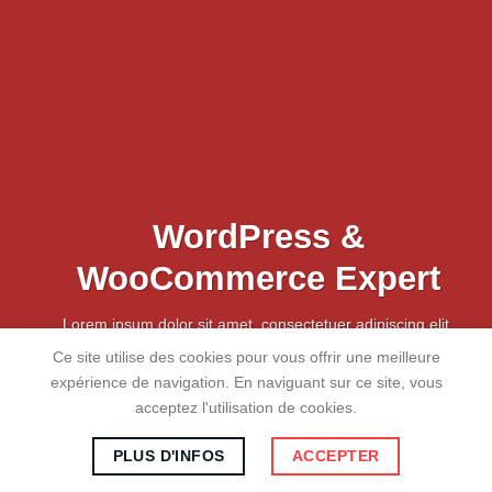
WordPress &
WooCommerce Expert
Lorem ipsum dolor sit amet, consectetuer adipiscing elit.
Ce site utilise des cookies pour vous offrir une meilleure
MY WORK
expérience de navigation. En naviguant sur ce site, vous
acceptez l'utilisation de cookies.
Copyright 2026 ©
Gorhosse
Tous droits reservés | Marque de
l'Union Européenne (MUE) N° : 019017499 | RCS : Angers N°
PLUS D'INFOS
ACCEPTER
517 988 605