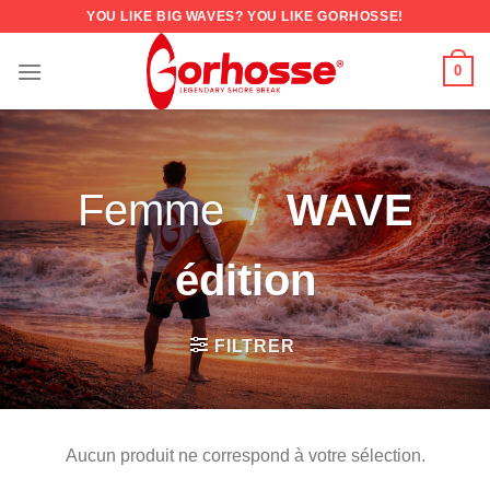
YOU LIKE BIG WAVES? YOU LIKE GORHOSSE!
0
Femme
/
WAVE
édition
FILTRER
Aucun produit ne correspond à votre sélection.