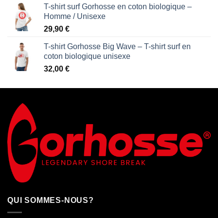
T-shirt surf Gorhosse en coton biologique –
Homme / Unisexe
29,90
€
T-shirt Gorhosse Big Wave – T-shirt surf en
coton biologique unisexe
32,00
€
QUI SOMMES-NOUS?