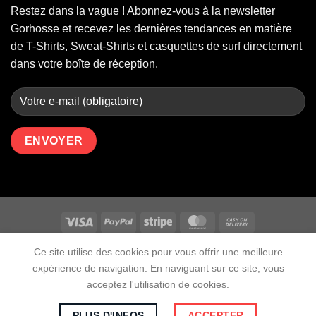
Restez dans la vague ! Abonnez-vous à la newsletter
Gorhosse et recevez les dernières tendances en matière
de T-Shirts, Sweat-Shirts et casquettes de surf directement
dans votre boîte de réception.
CONTACT
MON COMPTE
POLITIQUE DE CONFIDENTIALITÉ
Ce site utilise des cookies pour vous offrir une meilleure
MENTIONS LÉGALES
CGV
VOIR LA WEBCAM HOSSEGOR EN DIRECT
LES LANDES
expérience de navigation. En naviguant sur ce site, vous
acceptez l'utilisation de cookies.
Copyright 2026 ©
Gorhosse
Tous droits reservés | Marque de
l'Union Européenne (MUE) N° : 019017499 | RCS : Angers N°
PLUS D'INFOS
ACCEPTER