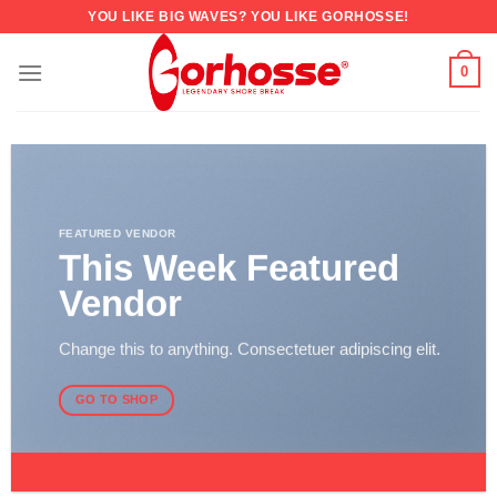
YOU LIKE BIG WAVES? YOU LIKE GORHOSSE!
0
FEATURED VENDOR
This Week Featured
Vendor
Change this to anything. Consectetuer adipiscing elit.
GO TO SHOP