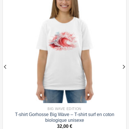
à la
liste
des
favoris
BIG WAVE EDITION
T-shirt Gorhosse Big Wave – T-shirt surf en coton
biologique unisexe
32,00
€