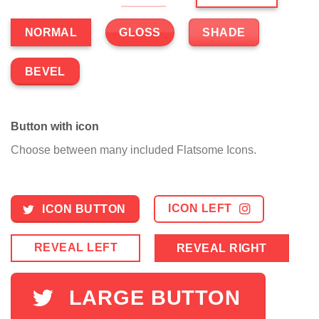
GLOSS
SHADE
NORMAL
BEVEL
Button with icon
Choose between many included Flatsome Icons.
ICON LEFT
ICON BUTTON
REVEAL LEFT
REVEAL RIGHT
LARGE BUTTON