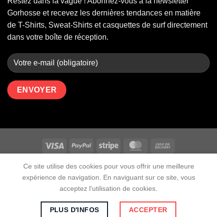
Restez dans la vague ! Abonnez-vous à la newsletter
Gorhosse et recevez les dernières tendances en matière
de T-Shirts, Sweat-Shirts et casquettes de surf directement
dans votre boîte de réception.
CONTACT
MON COMPTE
POLITIQUE DE CONFIDENTIALITÉ
Ce site utilise des cookies pour vous offrir une meilleure
MENTIONS LÉGALES
CGV
VOIR LA WEBCAM HOSSEGOR EN DIRECT
LES LANDES
expérience de navigation. En naviguant sur ce site, vous
acceptez l'utilisation de cookies.
Copyright 2026 ©
Gorhosse
Tous droits reservés | Marque de
l'Union Européenne (MUE) N° : 019017499 | RCS : Angers N°
PLUS D'INFOS
ACCEPTER
517 988 605