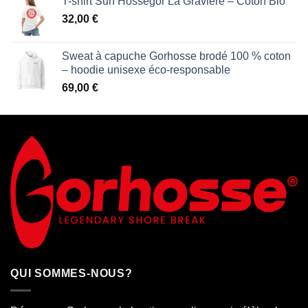
T-shirt Surf Hossegor La Gravière – Coton Bio
32,00
€
Sweat à capuche Gorhosse brodé 100 % coton
– hoodie unisexe éco-responsable
69,00
€
QUI SOMMES-NOUS?