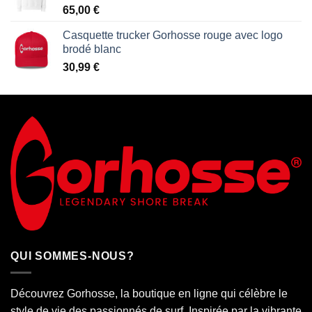
65,00
€
Casquette trucker Gorhosse rouge avec logo
brodé blanc
30,99
€
QUI SOMMES-NOUS?
Découvrez Gorhosse, la boutique en ligne qui célèbre le
style de vie des passionnés de surf. Inspirée par la vibrante