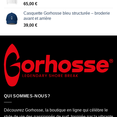
65,00
€
Casquette Gorhosse bleu structurée – broderie
avant et arrière
39,00
€
QUI SOMMES-NOUS?
Découvrez Gorhosse, la boutique en ligne qui célèbre le
style de vie des passionnés de surf. Inspirée par la vibrante