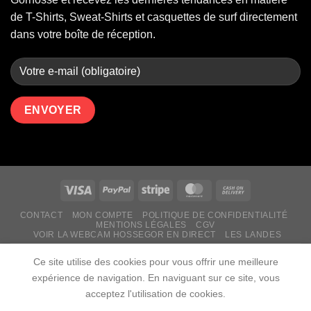
de T-Shirts, Sweat-Shirts et casquettes de surf directement
dans votre boîte de réception.
CONTACT
MON COMPTE
POLITIQUE DE CONFIDENTIALITÉ
MENTIONS LÉGALES
CGV
VOIR LA WEBCAM HOSSEGOR EN DIRECT
LES LANDES
Copyright 2026 ©
Gorhosse
Tous droits reservés | Marque de
Ce site utilise des cookies pour vous offrir une meilleure
l'Union Européenne (MUE) N° : 019017499 | RCS : Angers N°
expérience de navigation. En naviguant sur ce site, vous
517 988 605
acceptez l'utilisation de cookies.