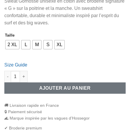
Sweat Gorhosse unisexe en coton avec broderie signature
« G » sur la poitrine et la manche. Un sweatshirt
confortable, durable et minimaliste inspiré par l’esprit du
surf et des big waves.
Taille
2 XL
L
M
S
XL
Size Guide
AJOUTER AU PANIER
🚚 Livraison rapide en France
🔒 Paiement sécurisé
🌊 Marque inspirée par les vagues d’Hossegor
✔ Broderie premium