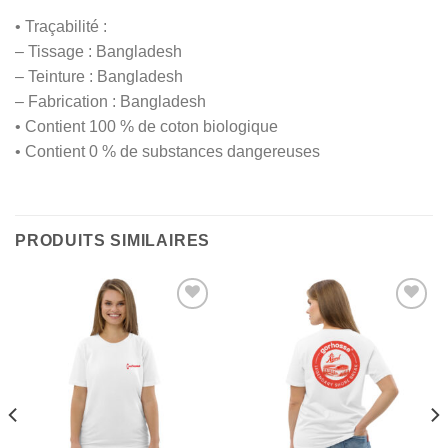
• Traçabilité :
– Tissage : Bangladesh
– Teinture : Bangladesh
– Fabrication : Bangladesh
• Contient 100 % de coton biologique
• Contient 0 % de substances dangereuses
PRODUITS SIMILAIRES
Ajouter
Ajouter
à la
à la
liste
liste
des
des
favoris
favoris